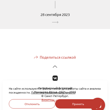
28 сентября 2023
Поделиться ссылкой
Интерьерный фотограф
На сайте используются файлы cookie для работы сайта и анализа
Романова Дарья. 2021— 2025
посещаемости.
Политика конфиденциальности
© Санкт-Петербург.
Визитная карточка
Отклонить
Принять