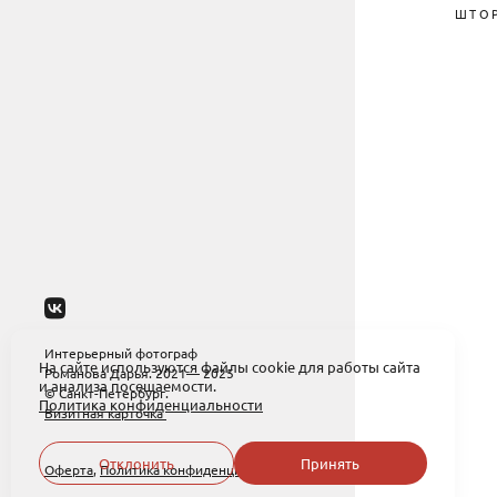
ШТО
Интерьерный фотограф
На сайте используются файлы cookie для работы сайта
Романова Дарья. 2021— 2025
и анализа посещаемости.
© Санкт-Петербург.
Политика конфиденциальности
Визитная карточка
Отклонить
Принять
Оферта
,
Политика конфиденциальности