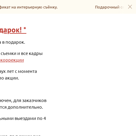
икат на интерьерную съёмку.
Подарочный сертифик
дарок! *
 в подарок.
 съемки и все кадры
 коррекции
ух лет с момента
по акции.
ючен, для заказчиков
ется дополнительно.
ьными выездами по 4
мка, то в акции она