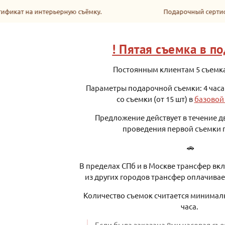
фикат на интерьерную съёмку.
Подарочный сертиф
! Пятая съемка в по
Постоянным клиентам 5 съемка
Параметры подарочной съемки: 4 часа
со съемки (от 15 шт) в
базовой
Предложение действует в течение дв
проведения первой съемки 
🚗
В пределах СПб и в Москве трансфер вкл
из других городов трансфер оплачива
Количество съемок считается минимал
часа.
Если была заказана 8ми часовая съе