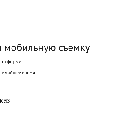
а мобильную съемку
ста форму.
 ближайшее время
каз